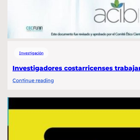
Investigación
Investigadores costarricenses trabajan
:
Continue reading
Investigadores
costarricenses
trabajan
en
validar
el
uso