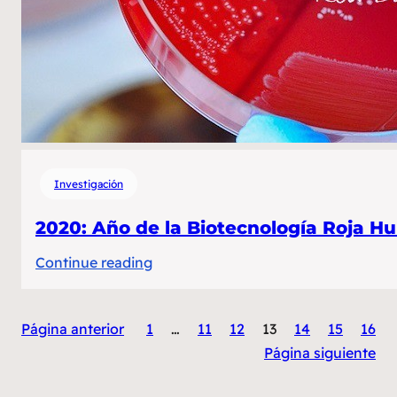
en
LATAM
por
Allbiotech
Investigación
2020: Año de la Biotecnología Roja 
:
Continue reading
2020:
Año
Página anterior
1
…
11
12
13
14
15
16
de
Página siguiente
la
Biotecnología