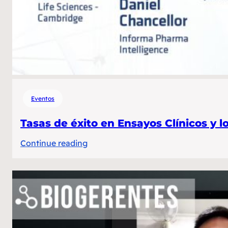
Eventos
Tasas de éxito en Ensayos Clínicos y l
:
Continue reading
Tasas
de
éxito
en
Ensayos
Clínicos