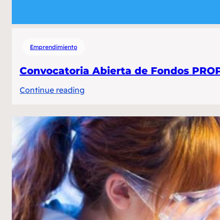
Emprendimiento
Convocatoria Abierta de Fondos PR
:
Continue reading
Convocatoria
Abierta
de
Fondos
PROPYME