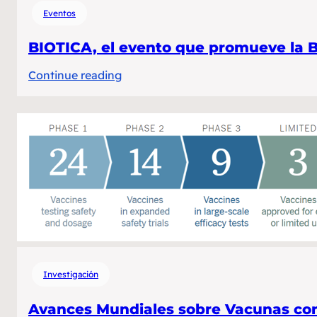
Eventos
BIOTICA, el evento que promueve la B
:
Continue reading
BIOTICA,
el
evento
que
promueve
la
Biotecnología
en
Costa
Rica….
Investigación
Avances Mundiales sobre Vacunas contr