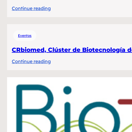
:
Continue reading
Avances
Mundiales
sobre
Eventos
Vacunas
contra
CRbiomed, Clúster de Biotecnología d
Covid-
:
Continue reading
19
CRbiomed,
(datos
Clúster
a
de
principios
Biotecnología
Set
de
2020)
Costa
Rica
síganos