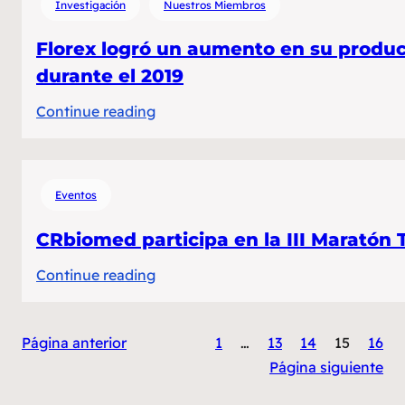
Investigación
Nuestros Miembros
Florex logró un aumento en su produ
durante el 2019
:
Continue reading
Florex
logró
un
Eventos
aumento
en
CRbiomed participa en la III Maratón T
su
:
Continue reading
producción
CRbiomed
y
participa
una
Página anterior
1
…
13
14
15
16
en
reducción
Página siguiente
la
de
III
su