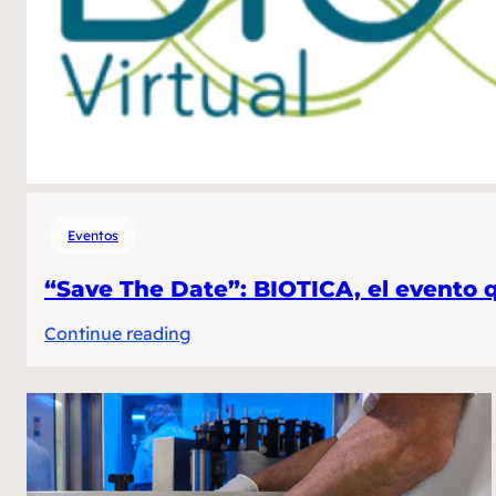
en
LinkedIN
Eventos
“Save The Date”: BIOTICA, el evento 
:
Continue reading
“Save
The
Date”:
BIOTICA,
el