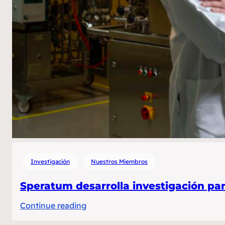
economías
y
sectores
productivos
Investigación
Nuestros Miembros
Speratum desarrolla investigación par
:
Continue reading
Speratum