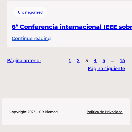
Uncategorized
6ª Conferencia internacional IEEE sob
:
Continue reading
6ª Conferencia
internacional
Página anterior
1
2
3
4
5
…
16
IEEE
Página siguiente
sobre
Procesamiento
Bioinspirado,
BIP
2024
Copyright 2025 – CR Biomed
Política de Privacidad