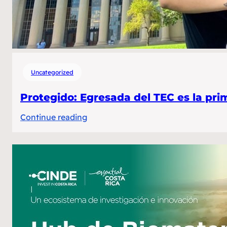
Uncategorized
Protegido: Egresada del TEC es la pri
:
Continue reading
Protegido:
Egresada
del
TEC
es
la
primera
costarricense