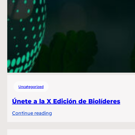
Uncategorized
Únete a la X Edición de Biolíderes
:
Continue reading
Únete
a