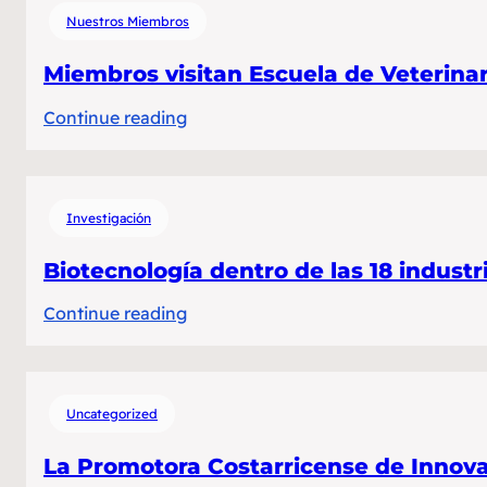
la
Nuestros Miembros
X
Edición
Miembros visitan Escuela de Veterinar
de
:
Continue reading
Biolíderes
Miembros
visitan
Escuela
Investigación
de
Veterinaria
Biotecnología dentro de las 18 indust
de
:
Continue reading
la
Biotecnología
Universidad
dentro
Nacional
de
(UNA)
Uncategorized
las
18
La Promotora Costarricense de Innova