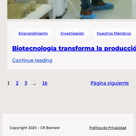
Emprendimiento
Investigación
Nuestros Miembros
Biotecnología transforma la producció
:
Continue reading
Biotecnología
transforma
1
2
3
…
16
Página siguiente
la
producción
de
papa
en
Costa
Copyright 2025 – CR Biomed
Política de Privacidad
Rica