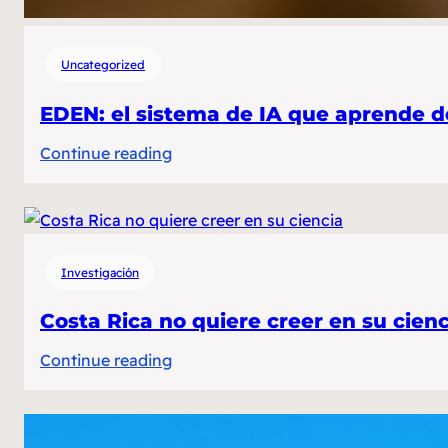
Uncategorized
EDEN: el sistema de IA que aprende d
:
Continue reading
EDEN:
el
sistema
de
Investigación
IA
que
Costa Rica no quiere creer en su cienc
aprende
:
Continue reading
de
Costa
un
Rica
millón
no