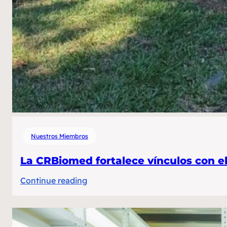
Nuestros Miembros
La CRBiomed fortalece vínculos con el
:
Continue reading
La
CRBiomed
fortalece