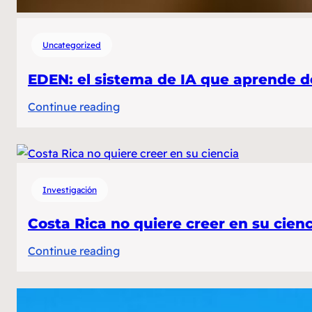
Uncategorized
EDEN: el sistema de IA que aprende d
:
Continue reading
EDEN:
el
sistema
de
Investigación
IA
que
Costa Rica no quiere creer en su cienc
aprende
:
Continue reading
de
Costa
un
Rica
millón
no