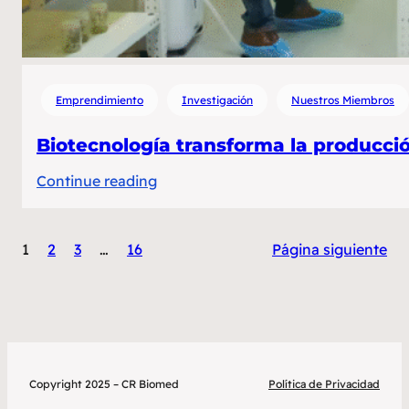
Emprendimiento
Investigación
Nuestros Miembros
Biotecnología transforma la producció
:
Continue reading
Biotecnología
transforma
1
2
3
…
16
Página siguiente
la
producción
de
papa
en
Costa
Copyright 2025 – CR Biomed
Política de Privacidad
Rica