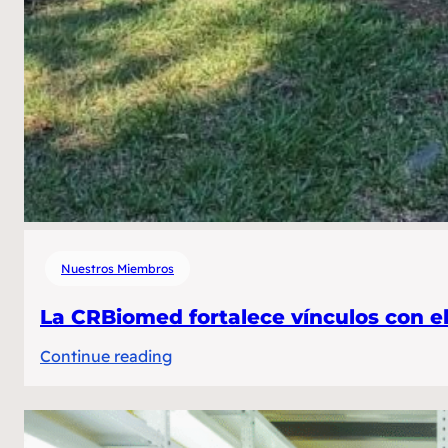
Nuestros Miembros
La CRBiomed fortalece vínculos con el
:
Continue reading
La
CRBiomed
fortalece